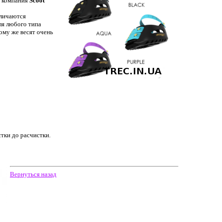
я компания
Scoot
тличаются
ля любого типа
ому же весят очень
тки до расчистки.
Вернуться назад