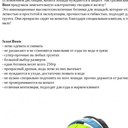
усложнением дистанций, копыта лошади нуждаются в защите. Австралийска
Boot
придумала замечательную альтернативу гвоздям и железу!
Это инновационные высокотехнологичные ботинки для лошадей, которые о
легкостью и простотой в эксплуатации, прочностью и гибкостью, подходят д
грунта. Они прекрасно сидят на копытах благодаря специальным клипсам, к т
мало!
Scoot Boots
:
- легко одевать и снимать
- не раскисают и не становятся тяжелыми от езды по воде и грязи
- супер-прочные на любых грунтах
- большой выбор размеров
- один ботинок весит всего 250гр
- прекрасный дренаж, вода легко из них вытекает
- не нуждаются в уходе, достаточно помыть в воде
- не нужно специально подгонять по ноге лошади. прочно держатся от расчис
- не проворачиваются на копыте
- отличная вентиляция, подходят для езды в жарком климате