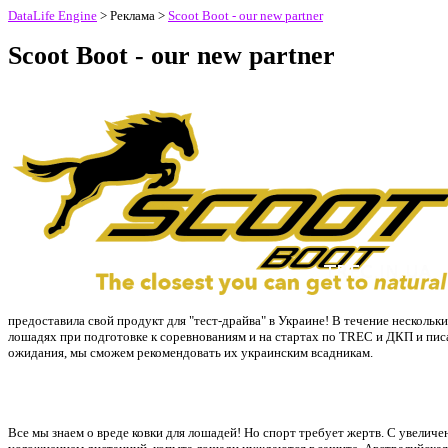
DataLife Engine
> Реклама >
Scoot Boot - our new partner
Scoot Boot - our new partner
предоставила свой продукт для "тест-драйва" в Украине! В течение нескольк
лошадях при подготовке к соревнованиям и на стартах по TREC и ДКП и пис
ожидания, мы сможем рекомендовать их украинским всадникам.
Все мы знаем о вреде ковки для лошадей! Но спорт требует жертв. С увеличе