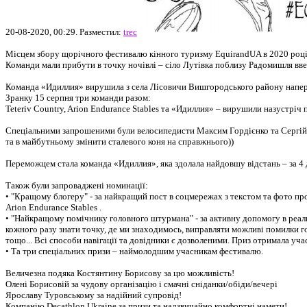
20-08-2020, 00:29. Разместил:
trec
Місцем збору щорічного фестивалю кінного туризму EquirandUA в 2020 році
Команди мали прибути в точку ночівлі – сіло Лутівка поблизу Радомишля вве
Команда «Идиллия» вирушила з села Лісовичи Вишгородського району наперед
Зранку 15 серпня три команди разом:
Teteriv Country, Arion Endurance Stables та «Идиллия» – вирушили назустріч
Спеціальними запрошеними були велосипедисти Максим Гордієнко та Сергій 
та в майбутньому змінити сталевого коня на справжнього))
Переможцем стала команда «Идиллия», яка здолала найдовшу відстань – за 4 
Також були запроваджені номинації:
• "Кращому блогеру" - за найкращий пост в соцмережах з текстом та фото пр
Arion Endurance Stables .
• "Найкращому помічнику головного штурмана" - за активну допомогу в реал
кожного разу знати точку, де ми знаходимось, виправляти можливі помилки г
тощо... Всі способи навігації та довідники є дозволеними. Приз отримала уч
• Та три спеціальних призи – наймолодшим учасникам фестивалю.
Величезна подяка Костянтину Борисову за цю можливість!
Олені Борисовій за чудову організацію і смачні сніданки/обіди/вечері
Ярославу Туровському за надійний супровід!
Компанію Decathlon Ukraine за призи та надзвичайно комфортні намети!