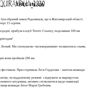
 був обраний замок Радомишль, що в Житомирській області.
чері 15 серпня.
одні, прибула в клуб Teteriv Country, подолавши 100 км.
 пригодам!
Легкий. Ми спонукаємо «веловершників» позмагатися з нами,
дні вони пройшли 200 км.
о фестиваль. Приз отримала Леся Гордієнко – капітан команди
ьному, чи віддаленому режимі: слідкувати за маршрутом,
оловного штурмана, активно спілкуватися щодо навигації
асниця команди Arion Марія Гребеник.