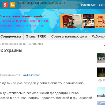
http://forum.trec.in.ua/index.php/user/-/
Регистрация
Войт
Участвовать может каждый!
О "ВСЕУКРАЇНСЬКА ФЕДЕРАЦІЯ ТЕХНІКИ
КІННО-СПОРТИВНОГО ТУРИЗМУ "ТРЕК"
Соцпроекты
Этапы TREC
Советы начинающим
Рабочая
е филиалов в областях Украины
ях Украины
Комментариев: 0
Напечатать
1
здать или уже создали у себя в области орагнизацию,
ю действительно всеукраинской федерации ТРЕКа.
частие в организационной, просветительской и финансовой