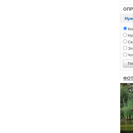
ОП
Нуж
Кон
Нуж
Сег
Это
Чт
Го
ФОТ