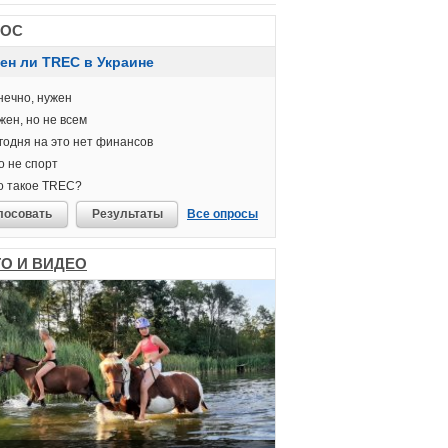
РОС
ен ли TREC в Украине
ечно, нужен
ен, но не всем
одня на это нет финансов
 не спорт
о такое TREC?
лосовать
Результаты
Все опросы
О И ВИДЕО