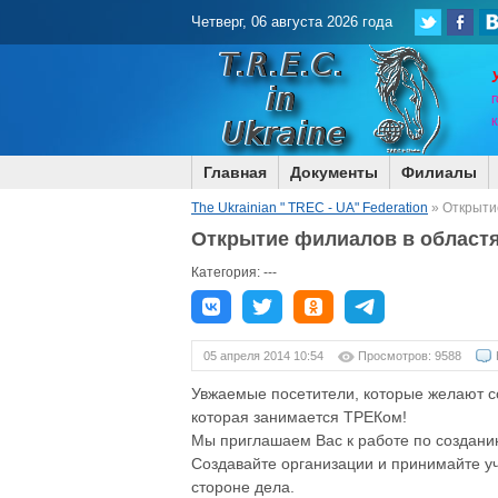
Четверг, 06 августа 2026 года
Г
Главная
Документы
Филиалы
The Ukrainian " TREC - UA" Federation
» Открыти
Открытие филиалов в област
Категория: ---
05 апреля 2014 10:54
Просмотров: 9588
Увжаемые посетители, которые желают со
которая занимается ТРЕКом!
Мы приглашаем Вас к работе по создани
Создавайте организации и принимайте у
стороне дела.