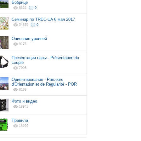
Бобрице
8322
0
Cеминар по TREC-UA 6 мая 2017
34859
0
Описание уровней
9176
Презентация пары - Présentation du
couple
7996
Ориентирование - Parcours
d'Orientation et de Régularité - POR
8199
Фото и видео
19945
Правила
18999