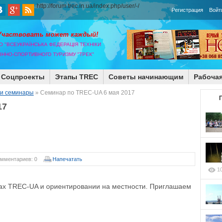
http://forum.trec.in.ua/index.php/user/-/
Регистрация
Войт
Участвовать может каждый!
О "ВСЕУКРАЇНСЬКА ФЕДЕРАЦІЯ ТЕХНІКИ
КІННО-СПОРТИВНОГО ТУРИЗМУ "ТРЕК"
Соцпроекты
Этапы TREC
Советы начинающим
Рабочая
 и семинары
» Cеминар по TREC-UA 6 мая 2017
17
мментариев: 0
Напечатать
1
лах TREC-UA и ориентировании на местности. Приглашаем