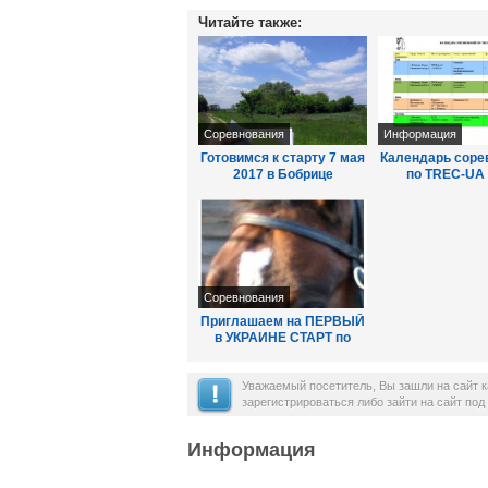
Читайте также:
Соревнования
Информация
Готовимся к старту 7 мая
Календарь соре
2017 в Бобрице
по TREC-UA
Соревнования
Приглашаем на ПЕРВЫЙ
в УКРАИНЕ СТАРТ по
TREC 14-15 ИЮНЯ в
Киево-святошинско ...
Уважаемый посетитель, Вы зашли на сайт 
зарегистрироваться либо зайти на сайт по
Информация