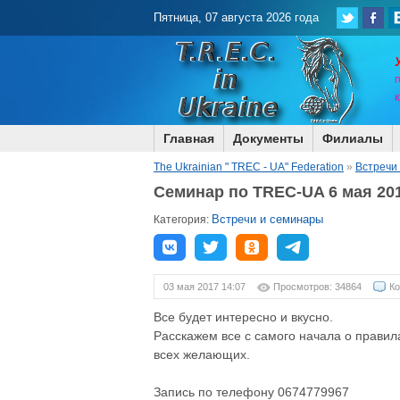
Пятница, 07 августа 2026 года
Г
Главная
Документы
Филиалы
The Ukrainian " TREC - UA" Federation
»
Встречи
Cеминар по TREC-UA 6 мая 20
Встречи и семинары
Категория:
03 мая 2017 14:07
Просмотров: 34864
Ко
Все будет интересно и вкусно.
Расскажем все с самого начала о прави
всех желающих.
Запись по телефону 0674779967