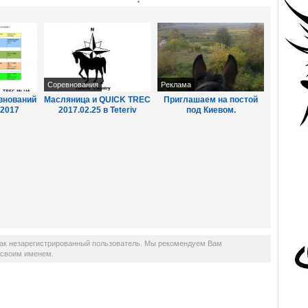
Соревнования
Реклама
внований
Масляница и QUICK TREC
Приглашаем на постой
 2017
2017.02.25 в Teteriv
под Киевом.
Country.
как незарегистрированный пользователь. Мы рекомендуем Вам
д своим именем.