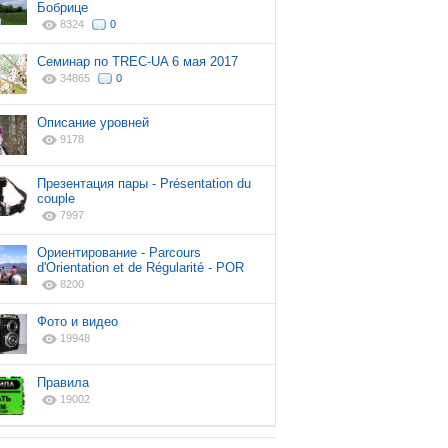
Бобрице
8324
0
Cеминар по TREC-UA 6 мая 2017
34865
0
Описание уровней
9178
Презентация пары - Présentation du
couple
7997
Ориентирование - Parcours
d'Orientation et de Régularité - POR
8200
Фото и видео
19948
Правила
19002