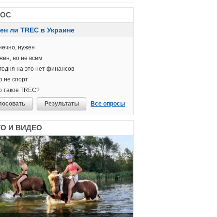
РОС
ен ли TREC в Украине
ечно, нужен
ен, но не всем
одня на это нет финансов
 не спорт
о такое TREC?
лосовать
Результаты
Все опросы
О И ВИДЕО