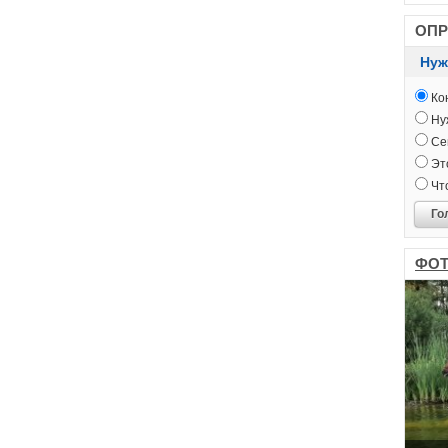
ОП
Нуж
Кон
Нуж
Сег
Это
Чт
Го
ФОТ