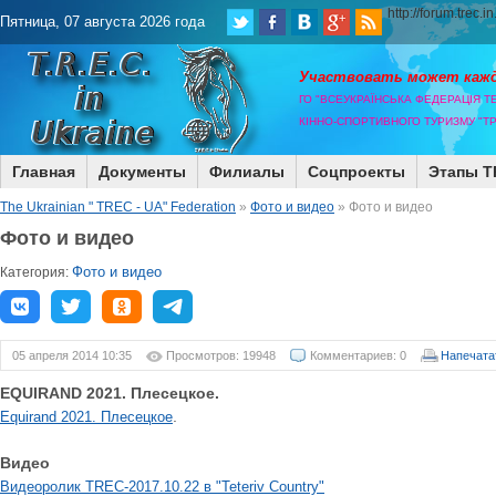
http://forum.trec.i
Пятница, 07 августа 2026 года
Участвовать может каж
ГО "ВСЕУКРАЇНСЬКА ФЕДЕРАЦІЯ Т
КІННО-СПОРТИВНОГО ТУРИЗМУ "ТР
Главная
Документы
Филиалы
Соцпроекты
Этапы T
The Ukrainian " TREC - UA" Federation
»
Фото и видео
» Фото и видео
Фото и видео
Фото и видео
Категория:
05 апреля 2014 10:35
Просмотров: 19948
Комментариев: 0
Напечата
EQUIRAND 2021. Плесецкое.
.
Equirand 2021. Плесецкое
Видео
Видеоролик TREC-2017.10.22 в "Teteriv Country"