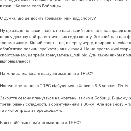
в групі «Казкове село Бобриця».
Є думка, що це досить травматичний вид спорту?
Ну це звісно не шахи і навіть не настільний теніс, але насправді кін
першу десятку найтравматичніших видів спорту. Звичний для нас фу
травматичним. Кінний спорт – це, в першу чергу, природа та свіже п
обов’язково повинні проїхати наших коней. Це не просто живі твари
спортсменам, їм треба тренуватись цілий рік. Діти таким чином пр
відповідальності.
На коли заплановані наступні змагання з ТРЕС?
Наступні змагання з TREC відбудуться в Херсоні 5-6 червня. Потім –
Закриття сезону планується на жовтень, звісно в Бобриці. В цьому 
третій рівень складності, з орієнтуванням в 30-км. Але все знову ж
та якісної траси з перешкодами…
Ваші найбільш пам’ятні змагання з TREC?