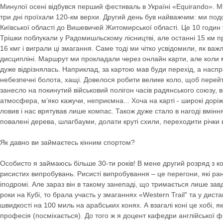
Минулої осені відбувся перший фестиваль в Україні «Equirando». 
три дні проїхали 120-км верхи. Другий день був найважчим: ми под
Київської області до Вишевичей Житомирської області. Це 10 годин у 
Трішки поблукали у Радомишльскому лісництві, але останні 15 км 
16 кмг і виграли ці змагання. Саме тоді ми чітко усвідомили, як ва
дисципліні. Маршрут ми прокладали через онлайн карти, але коли 
дуже відрізнялась. Наприклад, за картою мав буди перехід, а насправ
небезпечні болота, хащі. Довелося робити велике коло, щоб перейт
занесло на покинутий військовий полігон часів радянського союзу, 
атмосфера, м’яко кажучи, неприємна... Хоча на карті - широкі доріж
ловив і нас врятував лише компас. Також дуже стало в нагоді вмін
повалені дерева, шлагбауми, долати круті схили, переходити річки 
Як давно ви займаєтесь кінним спортом?
Особисто я займаюсь більше 30-ти років! В мене другий розряд з кон
рисистих випробувань. Рисисті випробування – це перегони, які ра
іподромі. Але зараз він в такому занепаді, що тримається лише зав
роки на Кубі, то брала участь у змаганнях «Western Trail" та у дис
швидкості на 100 миль на арабських конях. А взагалі коні це хобі, я
професія (посміхається). До того ж я доцент кафедри англійської фі