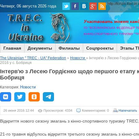
http://forum.trec.in
Четверг, 06 августа 2026 года
Участвовать может каж
ГО "ВСЕУКРАЇНСЬКА ФЕДЕРАЦІЯ Т
КІННО-СПОРТИВНОГО ТУРИЗМУ "ТР
Главная
Документы
Филиалы
Соцпроекты
Этапы T
The Ukrainian " TREC - UA" Federation
»
Новости
» Інтерв'ю з Лесею Гордієнко
2016 у с. Бобриця
Інтерв'ю з Лесею Гордієнко щодо першого етапу к
Бобриця
Новости
Категория:
26 июня 2016 12:44
Просмотров: 4334
Комментариев: 0
Напечатать
Відкриття нового сезону змагань з кінно-спортивного туризму TREC
21-го травня відбулось відкриття третього сезону змагань з кінно-с