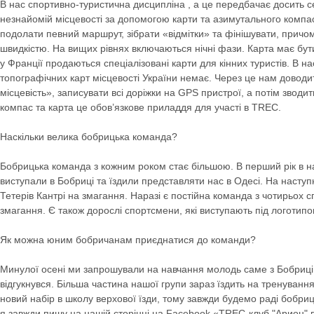
В нас спортивно-туристична дисципліна , а це передбачає досить с
незнайомій місцевості за допомогою карти та азимутального компа
подолати певний маршрут, зібрати «відмітки» та фінішувати, причо
швидкістю. На вищих рівнях включаються нічні фази. Карта має бу
у Франції продаються спеціалізовані карти для кінних туристів. В нас
топографічних карт місцевості України немає. Через це нам доводи
місцевість», записувати всі доріжки на GPS пристрої, а потім зводит
компас та карта це обов’язкове приладдя для участі в ТRЕС.
Наскільки велика бобрицька команда?
Бобрицька команда з кожним роком стає більшою. В перший рік в нас
виступали в Бобриці та їздили представляти нас в Одесі. На наступ
Тетерів Кантрі на змагання. Наразі є постійна команда з чотирьох сп
змагання. Є також дорослі спортсмени, які виступають під логотипо
Як можна юним бобричанам приєднатися до команди?
Минулої осені ми запрошували на навчання молодь саме з Бобриці,
відгукнувся. Більша частина нашої групи зараз їздить на тренування 
новий набір в школу верхової їзди, тому завжди будемо раді бобриц
я завжди пишу на нашій сторінці на Facebook «TREC-клуб "Арион" в 