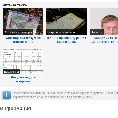
Читайте также:
Встречи и семинары
Встречи и семинары
Новости
Семінар-практикум по
Витяг з протоколу річних
Вибори 2015: В
топографії та
зборів 2016.
Давиденко - кан
орієнтуванню 11 червня
мери м.Боярка, і
2016 г. в в 9:00
Документы
Документы для
всадника.
Уважаемый посетитель, Вы зашли на сайт как незарегистрированный польз
зарегистрироваться либо зайти на сайт под своим именем.
Информация