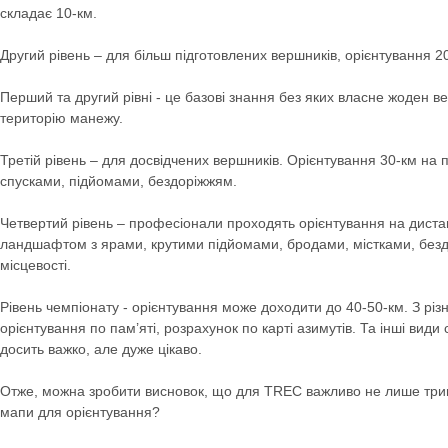
складає 10-км.
Другий рівень – для більш підготовлених вершників, орієнтування 2
Перший та другий рівні - це базові знання без яких власне жоден в
територію манежу.
Третій рівень – для досвідчених вершників. Орієнтування 30-км на п
спусками, підйомами, бездоріжжям.
Четвертий рівень – професіонали проходять орієнтування на дистан
ландшафтом з ярами, крутими підйомами, бродами, містками, безд
місцевості.
Рівень чемпіонату - орієнтування може доходити до 40-50-км. З різ
орієнтування по пам’яті, розрахунок по карті азимутів. Та інші види
досить важко, але дуже цікаво.
Отже, можна зробити висновок, що для TREC важливо не лише трима
мапи для орієнтування?