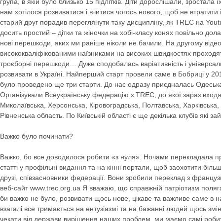
група, в якій було близько 15 підлітків. Діти дорослішали, зростала ї
нам хотілося розвиватися і вчитися чогось нового, щоб не втратити 
старий друг порадив переглянути таку дисципліну, як TREC на Youtu
досить простий – дітки та жіночки на хобі-класу конях повільно до
нові перешкоди, яких ми раніше ніколи не бачили. На другому відео
висококваліфікованими наїзниками на високих швидкостях проходя
троєборні перешкоди… Дуже сподобалась варіативність і універсаль
розвивати в Україні. Найперший старт провели саме в Бобриці у 20
було проведено ще три старти. До нас одразу приєдналась Одеськ
Організували Всеукраїнську федерацію з ТRЕС, до якої зараз входя
Миколаївська, Херсонська, Кіровоградська, Полтавська, Харківська,
Рівненська область. По Київській області є ще декілька клубів які 
Важко було починати?
Важко, бо все доводилося робити «з нуля». Ночами перекладала пр
статті у профільні видання та на кінні портали, щоб заохотити біл
друзі, співзасновники федерації. Вони зробили переклад з француз
веб-сайт www.trec.org.ua Я вважаю, що справжній патріотизм поляга
би важко не було, розвивати щось нове, цікаве та важливе саме в на
взагалі все тримається на ентузіазмі та на бажанні людей щось змін
чекати від держави вирішення наших проблем, ми маємо самі робит