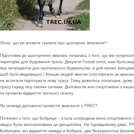
Лесю, що ви можете сказати про цьогорічні змагання?
Підготовка до цьогорічних змагань почалась з того, що ми попроси
територію для будування траси. Дякуючи Голові села, нам була вид
яка непридатна для капітального будівництва, а для кінних тренува
щоб було видовищно і більше людей змогли спостерігати за змаган
не встигали підготувати нову трасу. Тому довелось похапцем, дуже
трасу серед лісу своїми силами. Допомогли юні спортсмени з нашог
та провели відкриття третього сезону.
Як громаді допомоги провести змагання з TREC?
Почнемо з того, що Бобриця – стала осередком кінно-спортивного т
звідси була започаткована ця дисципліна. На підсвідомому рівні, ТР
Бобрицею, всі відкриття завжди в Бобриці, два Всеукраїнські фінал