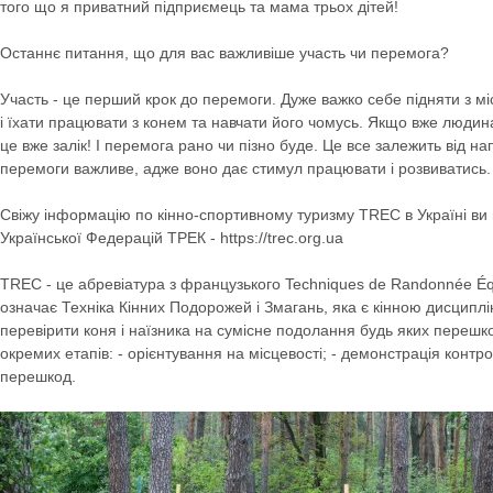
того що я приватний підприємець та мама трьох дітей!
Останнє питання, що для вас важливіше участь чи перемога?
Участь - це перший крок до перемоги. Дуже важко себе підняти з міс
і їхати працювати з конем та навчати його чомусь. Якщо вже людин
це вже залік! І перемога рано чи пізно буде. Це все залежить від н
перемоги важливе, адже воно дає стимул працювати і розвиватись.
Свіжу інформацію по кінно-спортивному туризму ТRЕС в Україні ви
Української Федерацій ТРЕК - https://trec.org.ua
TREC - це абревіатура з французького Techniques de Randonnée Éq
означає Техніка Кінних Подорожей і Змагань, яка є кінною дисцип
перевірити коня і наїзника на сумісне подолання будь яких перешк
окремих етапів: - орієнтування на місцевості; - демонстрація контр
перешкод.