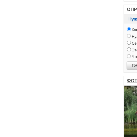
ОП
Нуж
Кон
Нуж
Сег
Это
Чт
Го
ФОТ