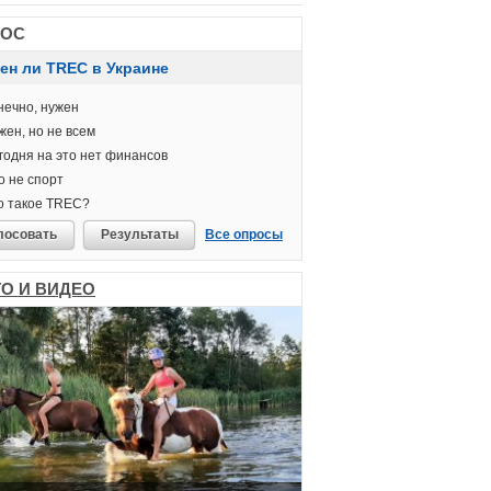
РОС
ен ли TREC в Украине
ечно, нужен
ен, но не всем
одня на это нет финансов
 не спорт
о такое TREC?
лосовать
Результаты
Все опросы
О И ВИДЕО