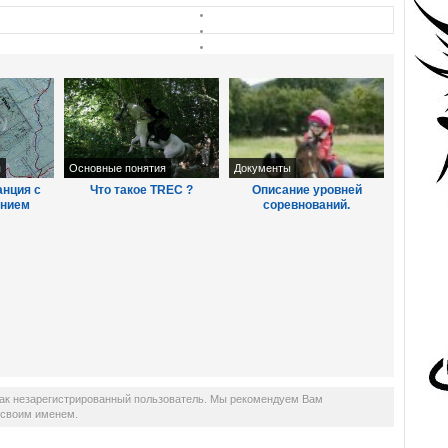
я
Основные понятия
Документы
анция с
Что такое TREC ?
Описание уровней
анием
соревнований.
как незарегистрированный пользователь. Мы рекомендуем Вам
д своим именем.