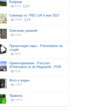
Бобрице
8330
0
Cеминар по TREC-UA 6 мая 2017
34882
0
Описание уровней
9183
Презентация пары - Présentation du
couple
8001
Ориентирование - Parcours
d'Orientation et de Régularité - POR
8205
Фото и видео
19957
Правила
19012