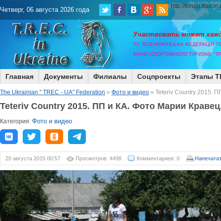
http://forum.trec.in
Четверг, 06 августа 2026 года
Участвовать может каж
ГО "ВСЕУКРАЇНСЬКА ФЕДЕРАЦІЯ Т
КІННО-СПОРТИВНОГО ТУРИЗМУ "ТР
Главная
Документы
Филиалы
Соцпроекты
Этапы T
The Ukrainian " TREC - UA" Federation
»
Фото и видео
» Teteriv Country 2015. 
Teteriv Country 2015. ПП и КА. Фото Марии Кравец
Фото и видео
Категория:
20 августа 2015 00:57
Просмотров: 4498
Комментариев: 0
Напечата