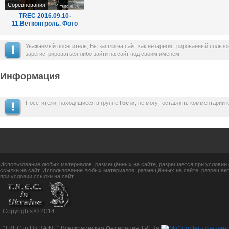
Соревнования
TREC 2016.09.10-
11.Ветконтроль. Фото
Марии Кравец.
Уважаемый посетитель, Вы зашли на сайт как незарегистрированный польз
зарегистрироваться либо зайти на сайт под своим именем.
Информация
Посетители, находящиеся в группе
Гости
, не могут оставлять комментарии 
Использование любых материалов, размещённых на сайте, разрешается при условии 
ссылки на сайт. Использование любых материалов, размещённых на сайте, разрешает
при условии ссылки на сайт.
Copyrights © 2014.
"TREC in UKRAINE" Всеукраинская Федерация ТРЕКа