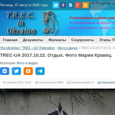
http://forum.trec.i
Пятница, 07 августа 2026 года
Участвовать может каж
ГО "ВСЕУКРАЇНСЬКА ФЕДЕРАЦІЯ Т
КІННО-СПОРТИВНОГО ТУРИЗМУ "ТР
Главная
Документы
Филиалы
Соцпроекты
Этапы T
The Ukrainian " TREC - UA" Federation
»
Фото и видео
» TREC-UA 2017.10.22. О
TREC-UA 2017.10.22. Отдых. Фото Марии Кравец.
Фото и видео
Категория:
26 октября 2017 15:27
Просмотров: 4584
Комментариев: 0
Напечата