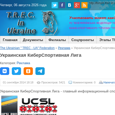
http://forum.trec.in
Четверг, 06 августа 2026 года
Участвовать может каж
ГО "ВСЕУКРАЇНСЬКА ФЕДЕРАЦІЯ Т
КІННО-СПОРТИВНОГО ТУРИЗМУ "ТР
Главная
Документы
Филиалы
Соцпроекты
Этапы T
The Ukrainian " TREC - UA" Federation
»
Реклама
» Украинская КиберСпортивн
Украинская КиберСпортивная Лига
Реклама
Категория:
01 сентября 2014 18:18
Просмотров: 5421
Комментариев: 0
Напечат
Украинская КиберСпортивная Лига - главный информационный сп