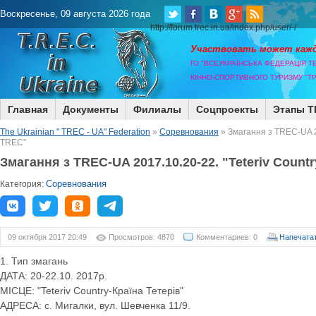
Воскресенье, 09 августа 2026 года
http://forum.trec.in.ua/index.php/user/-/
Участвовать может каж
ГО "ВСЕУКРАЇНСЬКА ФЕДЕРАЦІЯ Т
КІННО-СПОРТИВНОГО ТУРИЗМУ "ТР
Главная
Документы
Филиалы
Соцпроекты
Этапы T
The Ukrainian " TREC - UA" Federation
»
Соревнования
» Змагання з TREC-UA 2
TREC”
Змагання з TREC-UA 2017.10.20-22. "Teteriv Coun
Соревнования
Категория:
09 октября 2017 20:49
Просмотров: 4870
Комментариев: 0
Напечата
1. Тип змагань
ДАТА: 20-22.10. 2017р.
МІСЦЕ: "Teteriv Country-Країна Тетерів"
АДРЕСА: с. Мигалки, вул. Шевченка 11/9.