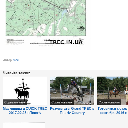
Автор:
trec
Читайте также:
Соревнования
Соревнования
Соревнования
Масляница и QUICK TREC
Результаты Grand TREC в
Готовимся к стар
2017.02.25 в Teteriv
Teteriv Country
сентября 2016 в 
Country.
2016.09.10-11
Country