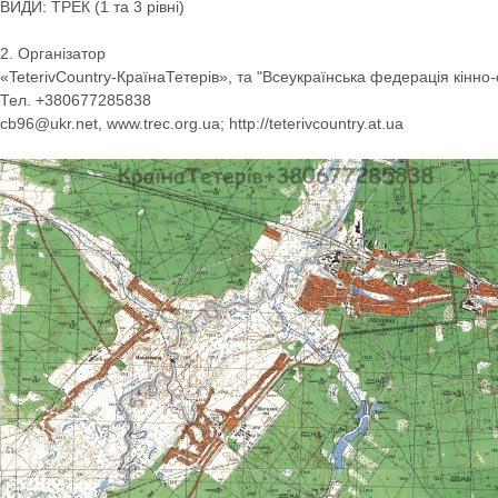
ВИДИ: ТРЕК (1 та 3 рівні)
2. Організатор
«TeterivCountry-КраїнаТетерів», та "Всеукраїнська федерація кінно
Тел. +380677285838
cb96@ukr.net, www.trec.org.ua; http://teterivcountry.at.ua