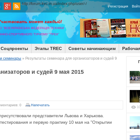
http://forum.trec.in.ua/index.php/user/-/
Регистрация
Войт
Участвовать может каждый!
О "ВСЕУКРАЇНСЬКА ФЕДЕРАЦІЯ ТЕХНІКИ
КІННО-СПОРТИВНОГО ТУРИЗМУ "ТРЕК"
Соцпроекты
Этапы TREC
Советы начинающим
Рабочая
 и семинары
» Результаты семинара для организаторов и судей 9
низаторов и судей 9 мая 2015
ментариев: 0
Напечатать
1
присутствовали представители Львова и Харькова.
тестирования и первую практику 10 мая на "Открытии