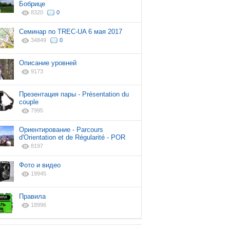
Бобрице
8320
0
Cеминар по TREC-UA 6 мая 2017
34849
0
Описание уровней
9173
Презентация пары - Présentation du
couple
7995
Ориентирование - Parcours
d'Orientation et de Régularité - POR
8197
Фото и видео
19945
Правила
18996