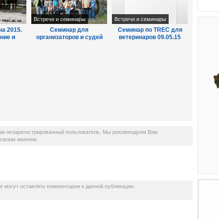
Встречи и семинары
Встречи и семинары
а 2015.
Семинар для
Семинар по TREC для
ние и
организаторов и судей
ветеринаров 09.05.15
ль.
TREC-UA
как незарегистрированный пользователь. Мы рекомендуем Вам
д своим именем.
не могут оставлять комментарии к данной публикации.