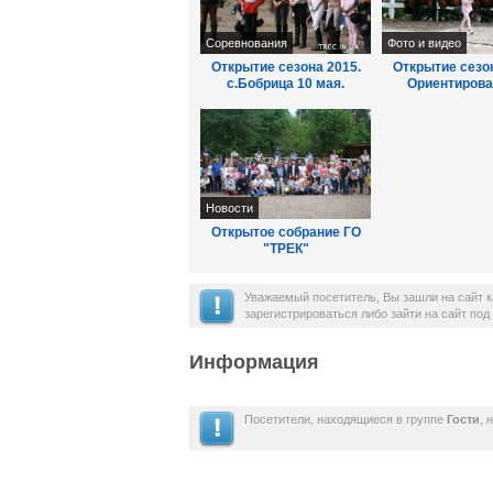
Соревнования
Фото и видео
Открытие сезона 2015.
Открытие сезон
с.Бобрица 10 мая.
Ориентирова
Результаты.
ветконтро
Новости
Открытое собрание ГО
"ТРЕК"
Уважаемый посетитель, Вы зашли на сайт 
зарегистрироваться либо зайти на сайт по
Информация
Посетители, находящиеся в группе
Гости
, 