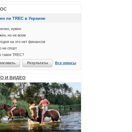
РОС
ен ли TREC в Украине
ечно, нужен
ен, но не всем
одня на это нет финансов
 не спорт
о такое TREC?
лосовать
Результаты
Все опросы
О И ВИДЕО