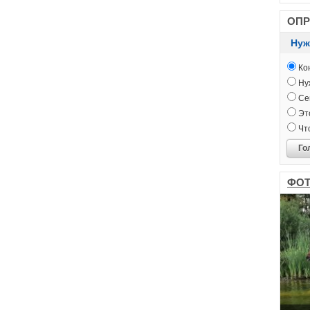
ОП
Нуж
Кон
Нуж
Сег
Это
Чт
Го
ФОТ