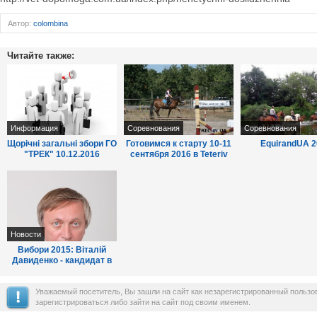
Автор:
colombina
Читайте также:
Информация
Соревнования
Соревнования
Щорічні загальні збори ГО
Готовимся к старту 10-11
EquirandUA 2
"ТРЕК" 10.12.2016
сентября 2016 в Teteriv
Country
Новости
Вибори 2015: Віталій
Давиденко - кандидат в
мери м.Боярка, інтерв'ю.
Уважаемый посетитель, Вы зашли на сайт как незарегистрированный польз
зарегистрироваться либо зайти на сайт под своим именем.