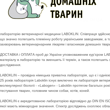
лабораторію ветеринарної медицини LABOKLIN. Співпраця здійснюєт
що значно полегшить племінну роботу українським заводчикам, а та
захворювань ветеринарнарним лікарям і власникам домашніх тварин 
ДОСТАВКА і ОПЛАТА проб до України уповноваженим кур’єром LAB
матеріалу в лабораторію та зменшить її термін, а також полегшить
дослідження.
LABOKLIN – провідна німецька приватна лабораторія, що є і однією 
25 років лабораторія Laboklin існує виключно як лабораторія ветер
молекулярної біологіі - «Labogen» - Laboklin протягом багатьох рок
тестування тварин, головним чином собак, котів, коней.
LABOKLIN є акредитованою лабораторією відповідно до DIN EN ISO /
якої мають міжнародне значення. Спектр досліджень охоплює облас